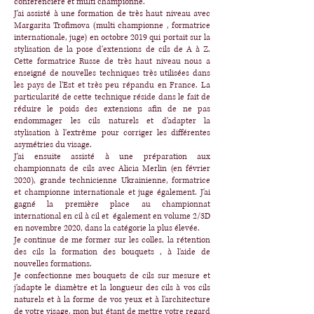
conférencière et multi championne.
J'ai assisté à une formation de très haut niveau avec
Margarita Trofimova (multi championne , formatrice
internationale, juge) en octobre 2019 qui portait sur la
stylisation de la pose d'extensions de cils de A à Z.
Cette formatrice Russe de très haut niveau nous a
enseigné de nouvelles techniques très utilisées dans
les pays de l'Est et très peu répandu en France. La
particularité de cette technique réside dans le fait de
réduire le poids des extensions afin de ne pas
endommager les cils naturels et d'adapter la
stylisation à l'extrême pour corriger les différentes
asymétries du visage.
J'ai ensuite assisté à une préparation aux
championnats de cils avec Alicia Merlin (en février
2020), grande technicienne Ukrainienne, formatrice
et championne internationale et juge également. J'ai
gagné la première place au championnat
international en cil à cil et également en volume 2/3D
en novembre 2020, dans la catégorie la plus élevée.
Je continue de me former sur les colles, la rétention
des cils la formation des bouquets , à l'aide de
nouvelles formations.
Je confectionne mes bouquets de cils sur mesure et
j'adapte le diamètre et la longueur des cils à vos cils
naturels et à la forme de vos yeux et à l'architecture
de votre visage, mon but étant de mettre votre regard