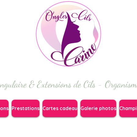
ngulaire & Extensions de Cils - Organis
ions
Prestations
Cartes cadeau
Galerie photos
Champi