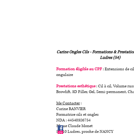
Carine Ongles Cils - Formations & Prestation
Ludres (54)
Formation éligible au CPF
: Extensions de ci
ongulaire
Prestations esthétique
: Cil à cil, Volume russ
Browlift, 3D Filler, Gel, Semi-permanent, Ch
Me Contacter
:
Carine RANVIER
Formatrice cils et ongles
NDA : 44540386754
30 rue Claude Monet
54710 Ludres, proche de NANCY