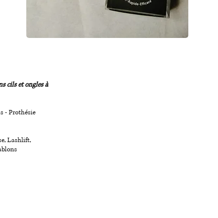
s cils et ongles à
ls - Prothésie
e, Lashlift,
ablons