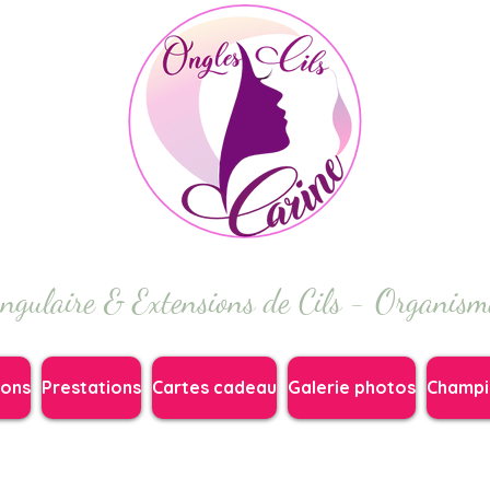
ngulaire & Extensions de Cils - Organis
ions
Prestations
Cartes cadeau
Galerie photos
Champi