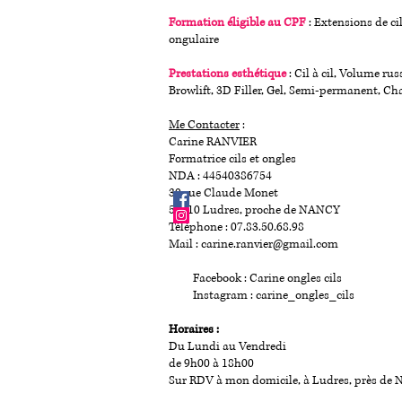
Formation éligible au CPF
: Extensions de ci
ongulaire
Prestations esthétique
: Cil à cil, Volume russ
Browlift, 3D Filler, Gel, Semi-permanent, Ch
Me Contacter
:
Carine RANVIER
Formatrice cils et ongles
NDA : 44540386754
30 rue Claude Monet
54710 Ludres, proche de NANCY
Téléphone :
07.83.50.68.98
Mail :
carine.ranvier@gmail.com
Facebook : Carine ongles cils
Instagram : carine_ongles_cils
Horaires :
Du Lundi au Vendredi
de 9h00 à 18h00
Sur RDV à
mon domicile, à Ludres, près de 