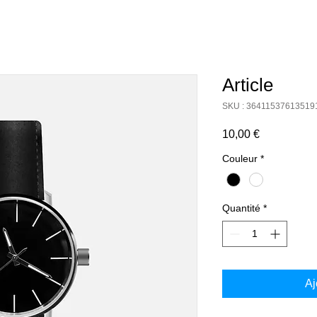
Article
SKU : 36411537613519
Prix
10,00 €
Couleur
*
Quantité
*
Aj