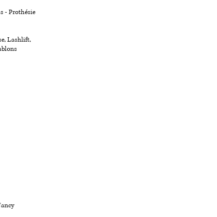
ls - Prothésie
e, Lashlift,
ablons
Nancy